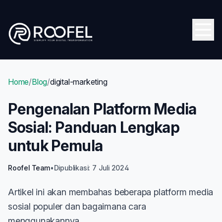
Skip to main content
Open
Home
/
Blog
/
digital-marketing
Pengenalan Platform Media
Sosial: Panduan Lengkap
untuk Pemula
Roofel Team
•
Dipublikasi: 7 Juli 2024
Artikel ini akan membahas beberapa platform media
sosial populer dan bagaimana cara
menggunakannya.