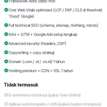
Framework Astro static-first
Core Web Vitals optimized (LCP / INP / CLS di threshold
'Good' Google)
Full technical SEO (schema, sitemap, hreflang, robots)
GA4 + GTM + Google Ads setup lengkap
Advanced security (headers, CSP)
Copywriting + copy strategi
Domain (.com / .id / .co.id) 1 tahun
Hosting premium + CDN + SSL 1 tahun
Tidak termasuk
E-commerce checkout (pakai Toko Online)
Aplikasi web kompleks / LMS (pakai Custom Enterprise)