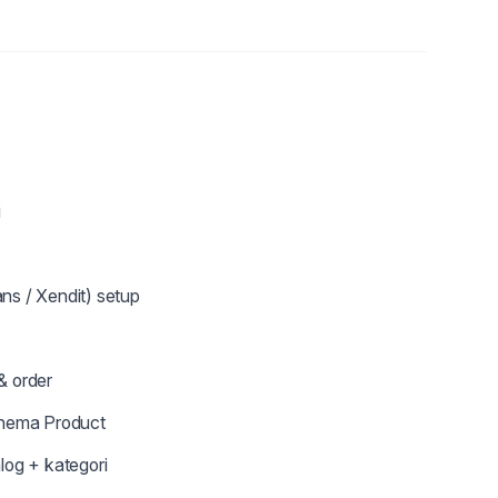
i
s / Xendit) setup
& order
chema Product
log + kategori