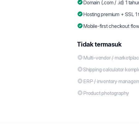
Domain (.com / .id) 1 tahu
Hosting premium + SSL 1 
Mobile-first checkout flo
Tidak termasuk
Multi-vendor / marketpla
Shipping calculator komp
ERP / inventory manageme
Product photography