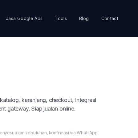
Jasa Google Ads
Tools
Blog
Contact
talog, keranjang, checkout, integrasi
 gateway. Siap jualan online.
enyesuaikan kebutuhan, konfirmasi via WhatsApp