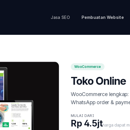
Jasa SEO
Pembuatan Website
WooCommerce
Toko Online
WooCommerce lengkap: ka
WhatsApp order & payment
MULAI DARI
Rp 4.5jt
harga dapat m