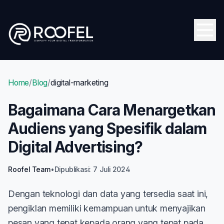
Skip to main content
Open
Home
/
Blog
/
digital-marketing
Bagaimana Cara Menargetkan
Audiens yang Spesifik dalam
Digital Advertising?
Roofel Team
•
Dipublikasi: 7 Juli 2024
Dengan teknologi dan data yang tersedia saat ini,
pengiklan memiliki kemampuan untuk menyajikan
pesan yang tepat kepada orang yang tepat pada