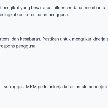
 pengikut yang besar atau influencer dapat membantu
ningkatkan keterlibatan pengguna.
tensi dan kesabaran. Pastikan untuk mengukur kinerja s
 respons pengguna.
it, sehingga UMKM perlu bekerja keras untuk menonjolka