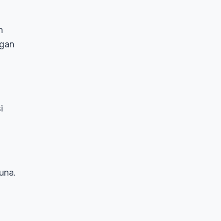
n
ngan
i
una.