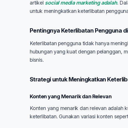
artikel
social media marketing adalah
. Dal
untuk meningkatkan keterlibatan pengguna 
Pentingnya Keterlibatan Pengguna d
Keterlibatan pengguna tidak hanya meningk
hubungan yang kuat dengan pelanggan, m
bisnis.
Strategi untuk Meningkatkan Keterl
Konten yang Menarik dan Relevan
Konten yang menarik dan relevan adalah 
keterlibatan. Gunakan variasi konten seper