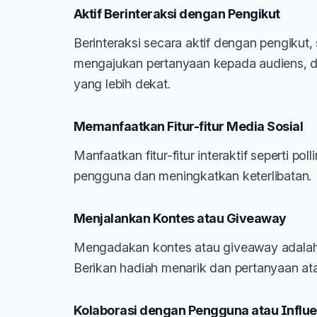
Aktif Berinteraksi dengan Pengikut
Berinteraksi secara aktif dengan pengiku
mengajukan pertanyaan kepada audiens, 
yang lebih dekat.
Memanfaatkan Fitur-fitur Media Sosial
Manfaatkan fitur-fitur interaktif seperti po
pengguna dan meningkatkan keterlibatan.
Menjalankan Kontes atau Giveaway
Mengadakan kontes atau giveaway adalah 
Berikan hadiah menarik dan pertanyaan ata
Kolaborasi dengan Pengguna atau Influ