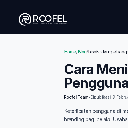
Skip to main content
Home
/
Blog
/
bisnis-dan-peluang
Cara Meni
Pengguna 
Roofel Team
•
Dipublikasi: 9 Febru
Keterlibatan pengguna di m
branding bagi pelaku Usah