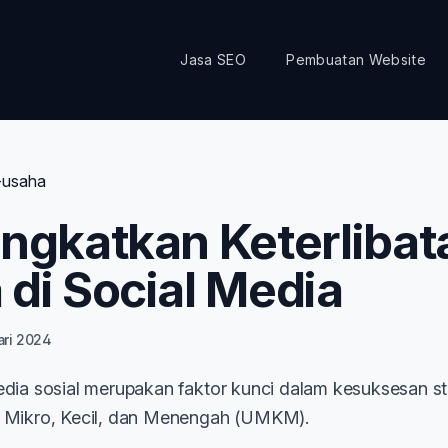
Jasa SEO
Pembuatan Website
-usaha
ngkatkan Keterlibat
di Social Media
ari 2024
edia sosial merupakan faktor kunci dalam kesuksesan s
a Mikro, Kecil, dan Menengah (UMKM).