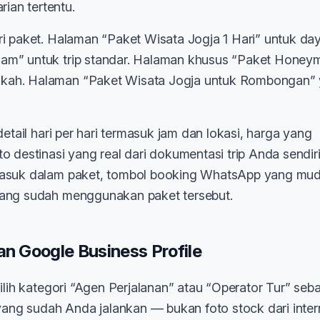
ian tertentu.
i paket. Halaman “Paket Wisata Jogja 1 Hari” untuk day 
lam” untuk trip standar. Halaman khusus “Paket Hone
ikah. Halaman “Paket Wisata Jogja untuk Rombongan”
detail hari per hari termasuk jam dan lokasi, harga yang
o destinasi yang real dari dokumentasi trip Anda sendiri
rmasuk dalam paket, tombol booking WhatsApp yang mu
yang sudah menggunakan paket tersebut.
n Google Business Profile
Pilih kategori “Agen Perjalanan” atau “Operator Tur” seb
 yang sudah Anda jalankan — bukan foto stock dari inter