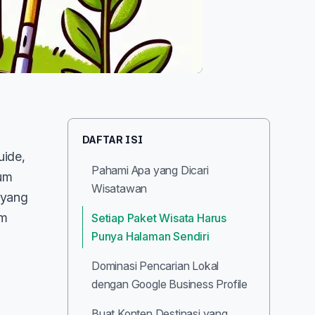
DAFTAR ISI
uide,
Pahami Apa yang Dicari
lum
Wisatawan
 yang
um
Setiap Paket Wisata Harus
Punya Halaman Sendiri
Dominasi Pencarian Lokal
dengan Google Business Profile
Buat Konten Destinasi yang