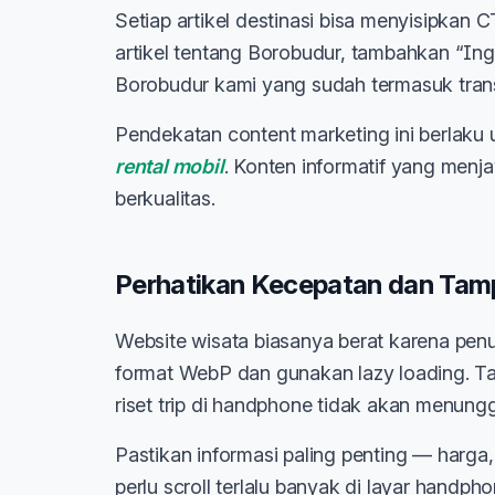
Setiap artikel destinasi bisa menyisipkan 
artikel tentang Borobudur, tambahkan “In
Borobudur kami yang sudah termasuk trans
Pendekatan content marketing ini berlaku 
rental mobil
. Konten informatif yang menj
berkualitas.
Perhatikan Kecepatan dan Tamp
Website wisata biasanya berat karena penu
format WebP dan gunakan lazy loading. Ta
riset trip di handphone tidak akan menung
Pastikan informasi paling penting — harga,
perlu scroll terlalu banyak di layar handpho