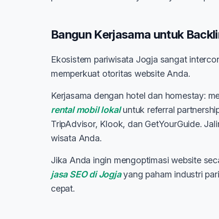
Bangun Kerjasama untuk Backli
Ekosistem pariwisata Jogja sangat interc
memperkuat otoritas website Anda.
Kerjasama dengan hotel dan homestay: me
rental mobil lokal
untuk referral partnershi
TripAdvisor, Klook, dan GetYourGuide. Jali
wisata Anda.
Jika Anda ingin mengoptimasi website secar
jasa SEO di Jogja
yang paham industri par
cepat.