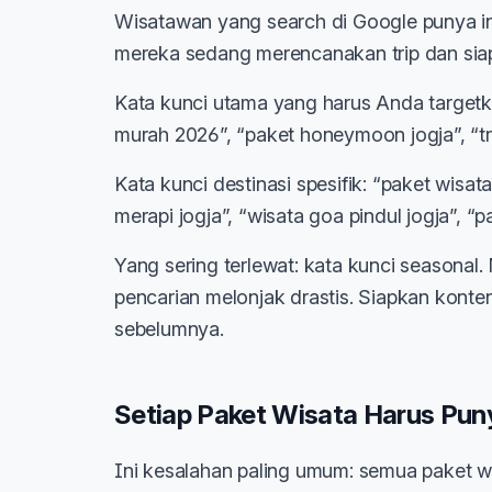
Wisatawan yang search di Google punya i
mereka sedang merencanakan trip dan sia
Kata kunci utama yang harus Anda targetkan
murah 2026”, “paket honeymoon jogja”, “tri
Kata kunci destinasi spesifik: “paket wisat
merapi jogja”, “wisata goa pindul jogja”, “p
Yang sering terlewat: kata kunci seasonal.
pencarian melonjak drastis. Siapkan kont
sebelumnya.
Setiap Paket Wisata Harus Pun
Ini kesalahan paling umum: semua paket wi