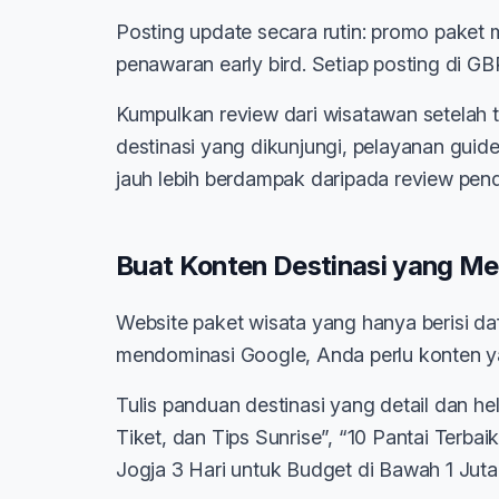
Posting update secara rutin: promo paket m
penawaran early bird. Setiap posting di GB
Kumpulkan review dari wisatawan setelah tr
destinasi yang dikunjungi, pelayanan gui
jauh lebih berdampak daripada review pen
Buat Konten Destinasi yang Me
Website paket wisata yang hanya berisi daft
mendominasi Google, Anda perlu konten yan
Tulis panduan destinasi yang detail dan 
Tiket, dan Tips Sunrise”, “10 Pantai Terba
Jogja 3 Hari untuk Budget di Bawah 1 Juta