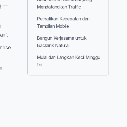
ng —
Mendatangkan Traffic
Perhatikan Kecepatan dan
Tampilan Mobile
a
an”.
Bangun Kerjasama untuk
Backlink Natural
nrise
Mulai dari Langkah Kecil Minggu
Ini
me