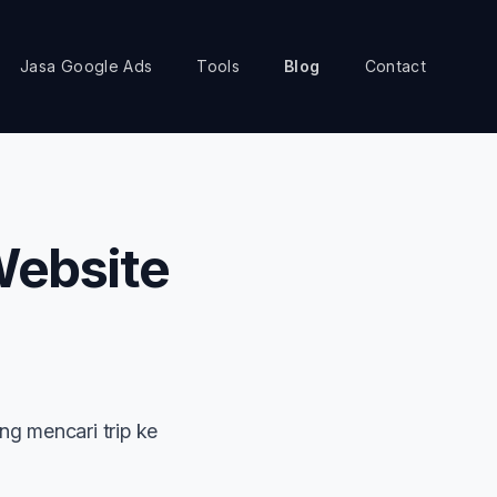
Jasa Google Ads
Tools
Blog
Contact
Website
g mencari trip ke