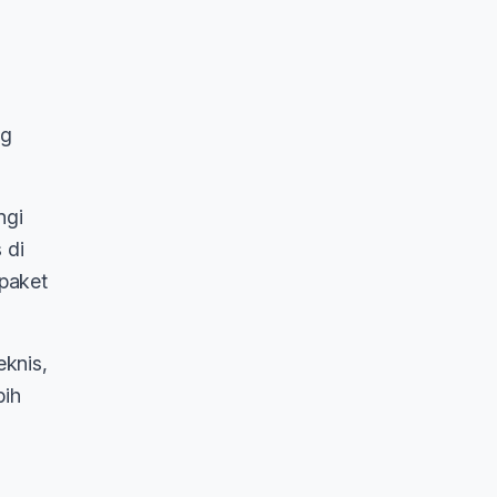
ng
ngi
 di
 paket
eknis,
bih