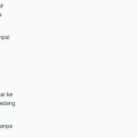
ir
a
pai
ar ke
sedang
tanpa