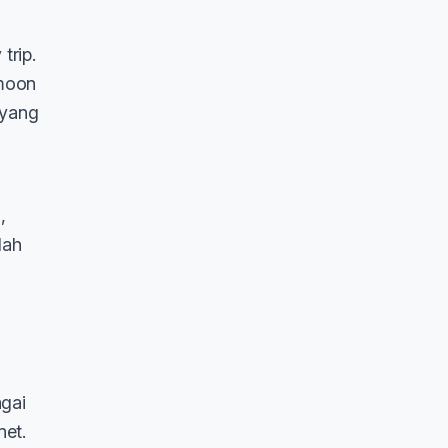
trip.
ymoon
 yang
,
dah
agai
net.