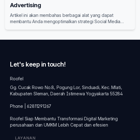
Advertising
Artikel ini akan membahas berbagai alat yang dapat
membantu Anda mengoptimalkan strategi Social Media
Advertising Anda.
Let's keep in touch!
Roofel
Gg. Cucak Rowo No.8, Pogung Lor, Sinduadi, Kec. Mlati,
Kabupaten Sleman, Daerah Istimewa Yogyakarta 55284
Phone | 62811291267
Roofel Siap Membantu Transformasi
Digital Marketing
perusahaan dan
UMKM
Lebih Cepat dan efesien
LAYANAN