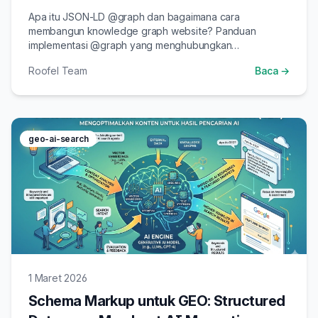
Search
Apa itu JSON-LD @graph dan bagaimana cara
membangun knowledge graph website? Panduan
implementasi @graph yang menghubungkan
Organization, Person, Article, dan FAQ schema menjadi
Roofel Team
Baca →
entity graph yang dipahami AI.
geo-ai-search
1 Maret 2026
Schema Markup untuk GEO: Structured