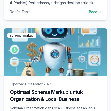
(HP/tablet). Perbedaannya dengan desktop terletak
pada tata letak, fitur visual, dan cara Google
Roofel Team
Baca →
menampilkan hasil agar lebih cepat, ringkas, dan
interaktif di layar kecil.
schema-markup
Diperbarui: 28 Maret 2026
Optimasi Schema Markup untuk
Organization & Local Business
Schema Organization dan Local Business adalah jenis