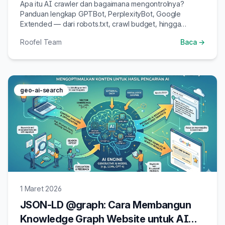
Website Anda
Apa itu AI crawler dan bagaimana mengontrolnya?
Panduan lengkap GPTBot, PerplexityBot, Google
Extended — dari robots.txt, crawl budget, hingga
strategi mengizinkan vs memblokir AI crawlers untuk
Roofel Team
Baca →
GEO.
geo-ai-search
1 Maret 2026
JSON-LD @graph: Cara Membangun
Knowledge Graph Website untuk AI