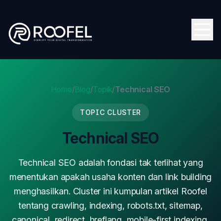
Skip to main content
Open
Home
/
Blog
/
Topik
/
Technical SEO
TOPIC CLUSTER
Technical SEO
Technical SEO adalah fondasi tak terlihat yang
menentukan apakah usaha konten dan link building
menghasilkan. Cluster ini kumpulan artikel Roofel
tentang crawling, indexing, robots.txt, sitemap,
canonical, redirect, hreflang, mobile-first indexing,