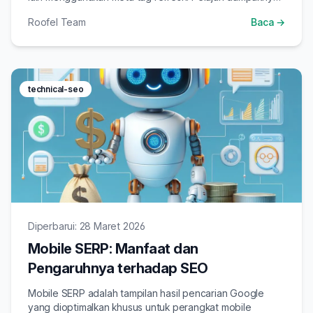
terhadap SEO dan kapan sebaiknya digunakan versus
Roofel Team
Baca →
server-side redirect.
technical-seo
Diperbarui: 28 Maret 2026
Mobile SERP: Manfaat dan
Pengaruhnya terhadap SEO
Mobile SERP adalah tampilan hasil pencarian Google
yang dioptimalkan khusus untuk perangkat mobile