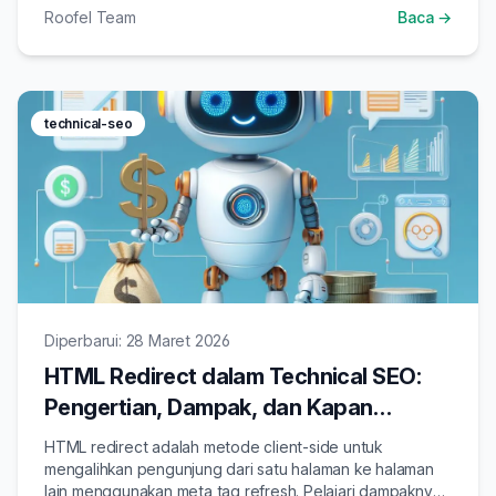
Roofel Team
Baca →
website Anda.
technical-seo
Diperbarui: 28 Maret 2026
HTML Redirect dalam Technical SEO:
Pengertian, Dampak, dan Kapan
Menggunakannya
HTML redirect adalah metode client-side untuk
mengalihkan pengunjung dari satu halaman ke halaman
lain menggunakan meta tag refresh. Pelajari dampaknya