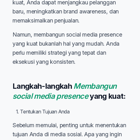
kuat, Anda dapat menjangkau pelanggan
baru, meningkatkan brand awareness, dan
memaksimalkan penjualan.
Namun, membangun social media presence
yang kuat bukanlah hal yang mudah. Anda
perlu memiliki strategi yang tepat dan
eksekusi yang konsisten.
Langkah-langkah
Membangun
social media presence
yang kuat:
Tentukan Tujuan Anda
Sebelum memulai, penting untuk menentukan
tujuan Anda di media sosial. Apa yang ingin