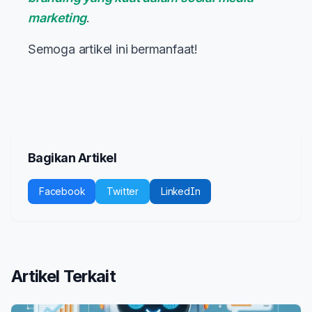
marketing
.
Semoga artikel ini bermanfaat!
Bagikan Artikel
Facebook
Twitter
LinkedIn
Artikel Terkait