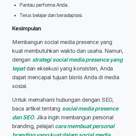
Pantau performa Anda.
Terus belajar dan beradaptasi.
Kesimpulan
Membangun social media presence yang
kuat membutuhkan waktu dan usaha. Namun,
dengan
strategi social media presence yang
tepat
dan eksekusi yang konsisten, Anda
dapat mencapai tujuan bisnis Anda di media
sosial.
Untuk memahami hubungan dengan SEO,
baca artikel tentang
social media presence
dan SEO
. Jika ingin membangun personal
branding, pelajari
cara membuat personal
branding yang kuat dalam social media