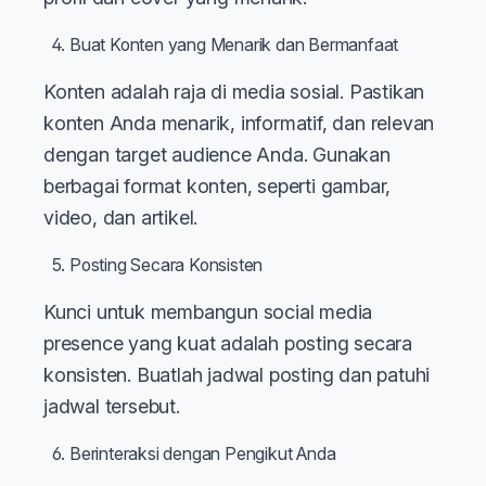
Buat Konten yang Menarik dan Bermanfaat
Konten adalah raja di media sosial. Pastikan
konten Anda menarik, informatif, dan relevan
dengan target audience Anda. Gunakan
berbagai format konten, seperti gambar,
video, dan artikel.
Posting Secara Konsisten
Kunci untuk membangun social media
presence yang kuat adalah posting secara
konsisten. Buatlah jadwal posting dan patuhi
jadwal tersebut.
Berinteraksi dengan Pengikut Anda