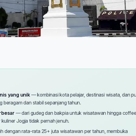
nis yang unik
— kombinasi kota pelajar, destinasi wisata, dan p
 beragam dan stabil sepanjang tahun.
erbesar
— dari gudeg dan bakpia untuk wisatawan hingga coffe
kuliner Jogja tidak pernah jenuh.
h dengan rata-rata 25+ juta wisatawan per tahun, membuka