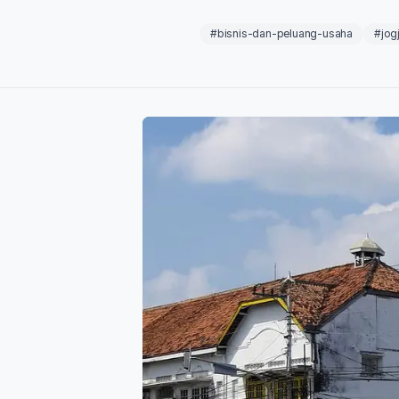
#bisnis-dan-peluang-usaha
#jog