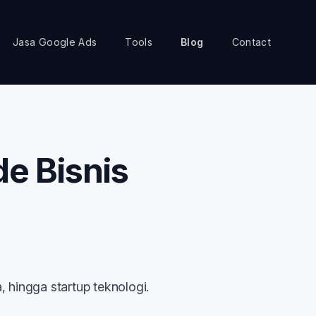
Jasa Google Ads
Tools
Blog
Contact
de Bisnis
, hingga startup teknologi.