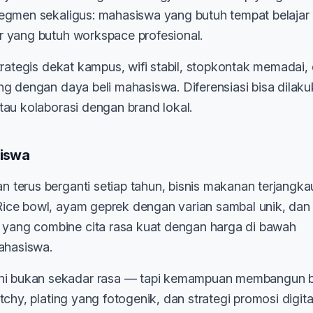
segmen sekaligus: mahasiswa yang butuh tempat belajar
r yang butuh workspace profesional.
trategis dekat kampus, wifi stabil, stopkontak memadai,
ng dengan daya beli mahasiswa. Diferensiasi bisa dilak
tau kolaborasi dengan brand lokal.
siswa
 terus berganti setiap tahun, bisnis makanan terjangka
ice bowl, ayam geprek dengan varian sambal unik, dan
yang combine cita rasa kuat dengan harga di bawah
ahasiswa.
i bukan sekadar rasa — tapi kemampuan membangun 
tchy, plating yang fotogenik, dan strategi promosi digit