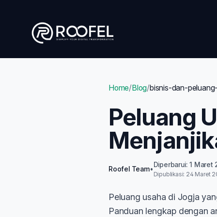
Skip to main content
Home
/
Blog
/
bisnis-dan-peluang
Peluang U
Menjanjik
Diperbarui: 1 Maret
Roofel Team
•
Dipublikasi: 24 Maret 
Peluang usaha di Jogja yang
Panduan lengkap dengan ana