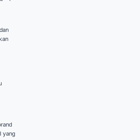
 dan
ukan
u
brand
al yang