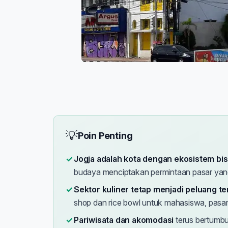
💡
Poin Penting
Jogja adalah kota dengan ekosistem bis
budaya menciptakan permintaan pasar yang
Sektor kuliner tetap menjadi peluang t
shop dan rice bowl untuk mahasiswa, pasar 
Pariwisata dan akomodasi
terus bertumbu