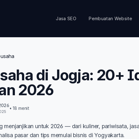
Jasa SEO
Pembuatan Website
-usaha
saha di Jogja: 20+ I
an 2026
 2026
• 18 menit
2025
 menjanjikan untuk 2026 — dari kuliner, pariwisata, jasa
lisa pasar dan tips memulai bisnis di Yogyakarta.