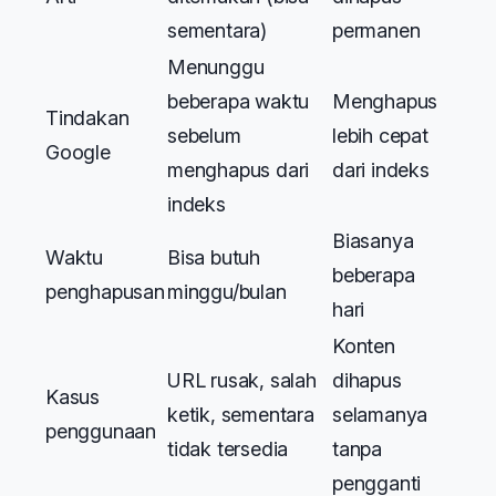
sementara)
permanen
Menunggu
beberapa waktu
Menghapus
Tindakan
sebelum
lebih cepat
Google
menghapus dari
dari indeks
indeks
Biasanya
Waktu
Bisa butuh
beberapa
penghapusan
minggu/bulan
hari
Konten
URL rusak, salah
dihapus
Kasus
ketik, sementara
selamanya
penggunaan
tidak tersedia
tanpa
pengganti