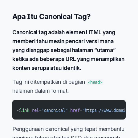
Apa Itu Canonical Tag?
Canonical tag adalah elemen HTML yang
memberi tahu mesin pencari versi mana
yang dianggap sebagai halaman “utama”
ketika ada beberapa URL yang menampilkan
konten serupa atau identik.
Tag ini ditempatkan di bagian
<head>
halaman dalam format:
<
link
 rel
=
"canonical"
 href
=
"https://www.domain.com
Penggunaan canonical yang tepat membantu
menjaga fokus otoritas SEO dan mencegah