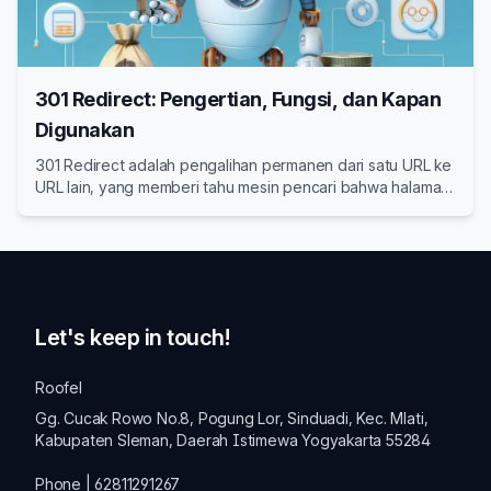
301 Redirect: Pengertian, Fungsi, dan Kapan
Digunakan
301 Redirect adalah pengalihan permanen dari satu URL ke
URL lain, yang memberi tahu mesin pencari bahwa halaman
lama telah berpindah secara permanen ke lokasi baru.
Let's keep in touch!
Roofel
Gg. Cucak Rowo No.8, Pogung Lor, Sinduadi, Kec. Mlati,
Kabupaten Sleman, Daerah Istimewa Yogyakarta 55284
Phone | 62811291267