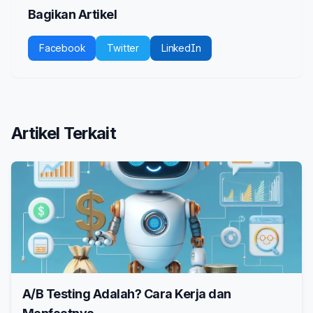
Bagikan Artikel
Facebook
Twitter
LinkedIn
Artikel Terkait
A/B Testing Adalah? Cara Kerja dan