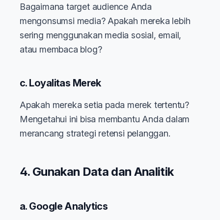
Bagaimana target audience Anda
mengonsumsi media? Apakah mereka lebih
sering menggunakan media sosial, email,
atau membaca blog?
c. Loyalitas Merek
Apakah mereka setia pada merek tertentu?
Mengetahui ini bisa membantu Anda dalam
merancang strategi retensi pelanggan.
4. Gunakan Data dan Analitik
a. Google Analytics