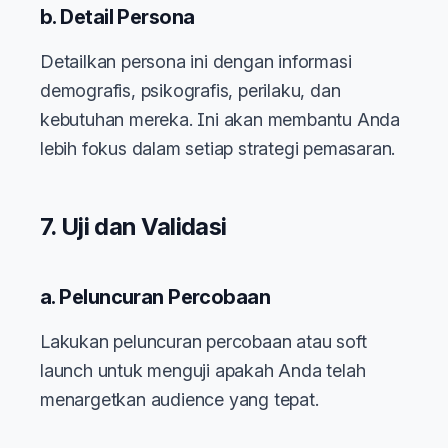
b. Detail Persona
Detailkan persona ini dengan informasi
demografis, psikografis, perilaku, dan
kebutuhan mereka. Ini akan membantu Anda
lebih fokus dalam setiap strategi pemasaran.
7. Uji dan Validasi
a. Peluncuran Percobaan
Lakukan peluncuran percobaan atau soft
launch untuk menguji apakah Anda telah
menargetkan audience yang tepat.