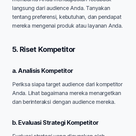
langsung dari audience Anda. Tanyakan
tentang preferensi, kebutuhan, dan pendapat
mereka mengenai produk atau layanan Anda.
5. Riset Kompetitor
a. Analisis Kompetitor
Periksa siapa target audience dari kompetitor
Anda. Lihat bagaimana mereka menargetkan
dan berinteraksi dengan audience mereka.
b. Evaluasi Strategi Kompetitor