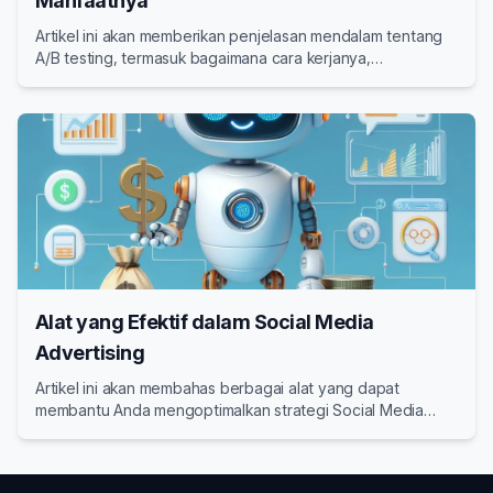
Manfaatnya
Artikel ini akan memberikan penjelasan mendalam tentang
A/B testing, termasuk bagaimana cara kerjanya,
manfaatnya, dan langkah-langkah untuk menerapkannya.
Alat yang Efektif dalam Social Media
Advertising
Artikel ini akan membahas berbagai alat yang dapat
membantu Anda mengoptimalkan strategi Social Media
Advertising Anda.