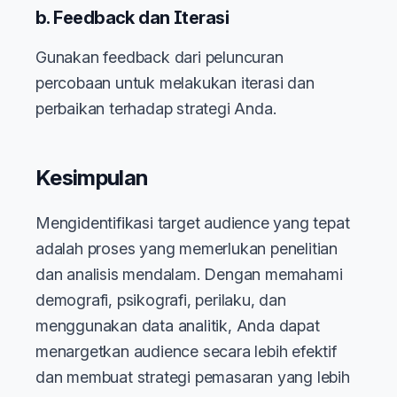
b. Feedback dan Iterasi
Gunakan feedback dari peluncuran
percobaan untuk melakukan iterasi dan
perbaikan terhadap strategi Anda.
Kesimpulan
Mengidentifikasi target audience yang tepat
adalah proses yang memerlukan penelitian
dan analisis mendalam. Dengan memahami
demografi, psikografi, perilaku, dan
menggunakan data analitik, Anda dapat
menargetkan audience secara lebih efektif
dan membuat strategi pemasaran yang lebih