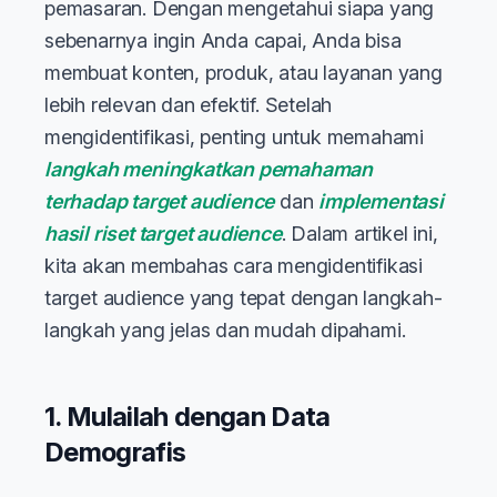
pemasaran. Dengan mengetahui siapa yang
sebenarnya ingin Anda capai, Anda bisa
membuat konten, produk, atau layanan yang
lebih relevan dan efektif. Setelah
mengidentifikasi, penting untuk memahami
langkah meningkatkan pemahaman
terhadap target audience
dan
implementasi
hasil riset target audience
. Dalam artikel ini,
kita akan membahas cara mengidentifikasi
target audience yang tepat dengan langkah-
langkah yang jelas dan mudah dipahami.
1. Mulailah dengan Data
Demografis