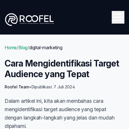
Skip to main content
Open
Home
/
Blog
/
digital-marketing
Cara Mengidentifikasi Target
Audience yang Tepat
Roofel Team
•
Dipublikasi: 7 Juli 2024
Dalam artikel ini, kita akan membahas cara
mengidentifikasi target audience yang tepat
dengan langkah-langkah yang jelas dan mudah
dipahami.