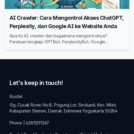
AI Crawler: Cara Mengontrol Akses ChatGPT,
Perplexity, dan Google AI ke Website Anda
Apa itu AI crawler dan bagaimana mengontrolnya?
Panduan lengkap GPTBot, PerplexityBot, Google
Extended — dari robots.txt, crawl budget, hingga strategi
mengizinkan vs memblokir AI crawlers untuk GEO.
Let's keep in touch!
Roofel
Gg. Cucak Rowo No.8, Pogung Lor, Sinduadi, Kec. Mlati,
Kabupaten Sleman, Daerah Istimewa Yogyakarta 55284
Phone | 62811291267