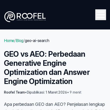
Skip to main content
Open
Home
/
Blog
/
geo-ai-search
GEO vs AEO: Perbedaan
Generative Engine
Optimization dan Answer
Engine Optimization
Roofel Team
•
Dipublikasi: 1 Maret 2026
• 9 menit
Apa perbedaan GEO dan AEO? Penjelasan lengkap