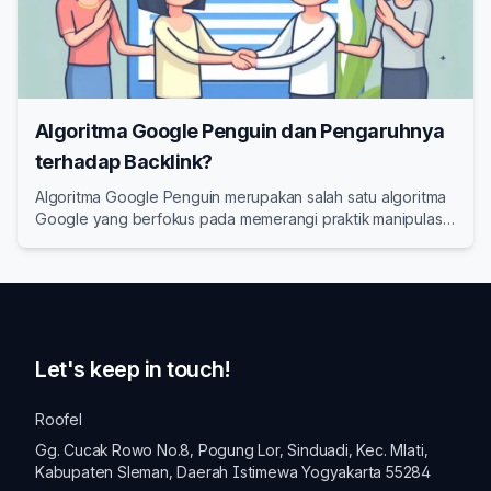
Algoritma Google Penguin dan Pengaruhnya
terhadap Backlink?
Algoritma Google Penguin merupakan salah satu algoritma
Google yang berfokus pada memerangi praktik manipulasi
backlink.
Let's keep in touch!
Roofel
Gg. Cucak Rowo No.8, Pogung Lor, Sinduadi, Kec. Mlati,
Kabupaten Sleman, Daerah Istimewa Yogyakarta 55284