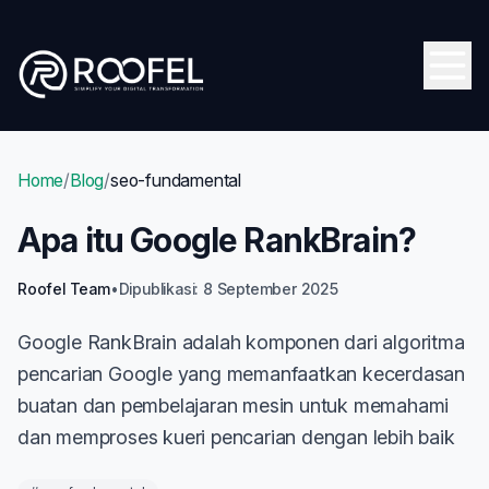
Skip to main content
Open
Home
/
Blog
/
seo-fundamental
Apa itu Google RankBrain?
Roofel Team
•
Dipublikasi: 8 September 2025
Google RankBrain adalah komponen dari algoritma
pencarian Google yang memanfaatkan kecerdasan
buatan dan pembelajaran mesin untuk memahami
dan memproses kueri pencarian dengan lebih baik