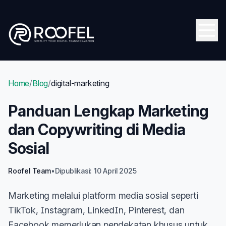
Skip to main content
Open
Home
/
Blog
/
digital-marketing
Panduan Lengkap Marketing
dan Copywriting di Media
Sosial
Roofel Team
•
Dipublikasi: 10 April 2025
Marketing melalui platform media sosial seperti
TikTok, Instagram, LinkedIn, Pinterest, dan
Facebook memerlukan pendekatan khusus untuk