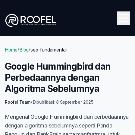
Skip to main content
Open
Home
/
Blog
/
seo-fundamental
Google Hummingbird dan
Perbedaannya dengan
Algoritma Sebelumnya
Roofel Team
•
Dipublikasi: 8 September 2025
Mengenal Google Hummingbird dan perbedaannya
dengan algoritma sebelumnya seperti Panda,
Penguin dan RankBrain serta manfaatnya untuk