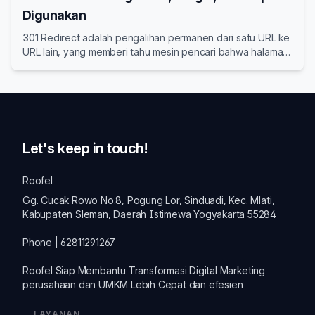
Digunakan
301 Redirect adalah pengalihan permanen dari satu URL ke
URL lain, yang memberi tahu mesin pencari bahwa halaman
lama telah berpindah secara permanen ke lokasi baru.
Let's keep in touch!
Roofel
Gg. Cucak Rowo No.8, Pogung Lor, Sinduadi, Kec. Mlati,
Kabupaten Sleman, Daerah Istimewa Yogyakarta 55284
Phone | 62811291267
Roofel Siap Membantu Transformasi
Digital Marketing
perusahaan dan
UMKM
Lebih Cepat dan efesien
LAYANAN