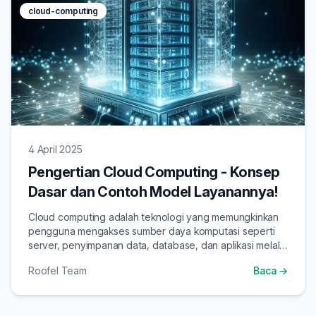
cloud-computing
4 April 2025
Pengertian Cloud Computing - Konsep
Dasar dan Contoh Model Layanannya!
Cloud computing adalah teknologi yang memungkinkan
pengguna mengakses sumber daya komputasi seperti
server, penyimpanan data, database, dan aplikasi melalui
internet tanpa perlu memiliki atau mengelola infrastruktur
Roofel Team
Baca →
fisik sendiri.