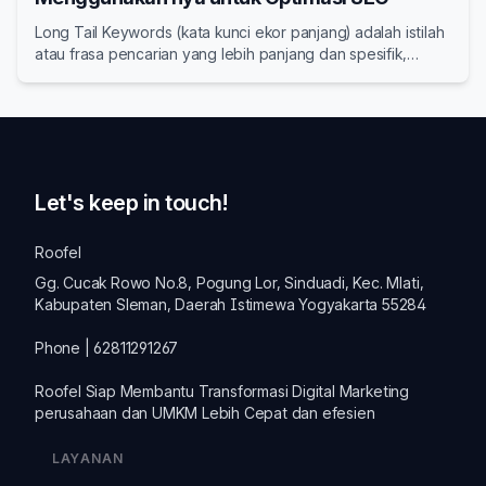
Long Tail Keywords (kata kunci ekor panjang) adalah istilah
atau frasa pencarian yang lebih panjang dan spesifik,
biasanya terdiri dari tiga kata atau lebih
Let's keep in touch!
Roofel
Gg. Cucak Rowo No.8, Pogung Lor, Sinduadi, Kec. Mlati,
Kabupaten Sleman, Daerah Istimewa Yogyakarta 55284
Phone | 62811291267
Roofel Siap Membantu Transformasi
Digital Marketing
perusahaan dan
UMKM
Lebih Cepat dan efesien
LAYANAN