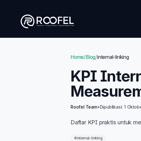
Skip to main content
Home
/
Blog
/
internal-linking
KPI Intern
Measure
Roofel Team
•
Dipublikasi: 1 Okto
Daftar KPI praktis untuk meni
#internal-linking