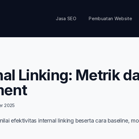
Jasa SEO
Pembuatan Website
al Linking: Metrik d
ment
ber 2025
lai efektivitas internal linking beserta cara baseline, mo