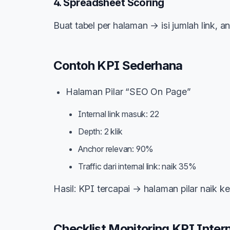
4. Spreadsheet Scoring
Buat tabel per halaman → isi jumlah link, an
Contoh KPI Sederhana
Halaman Pilar “SEO On Page”
Internal link masuk: 22
Depth: 2 klik
Anchor relevan: 90%
Traffic dari internal link: naik 35%
Hasil: KPI tercapai → halaman pilar naik k
Checklist Monitoring KPI Intern