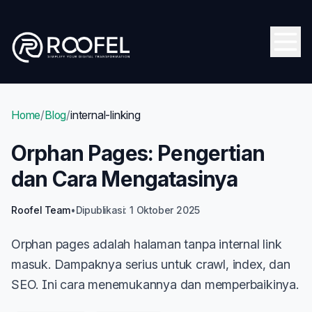
Skip to main content
Open
Home
/
Blog
/
internal-linking
Orphan Pages: Pengertian
dan Cara Mengatasinya
Roofel Team
•
Dipublikasi: 1 Oktober 2025
Orphan pages adalah halaman tanpa internal link
masuk. Dampaknya serius untuk crawl, index, dan
SEO. Ini cara menemukannya dan memperbaikinya.