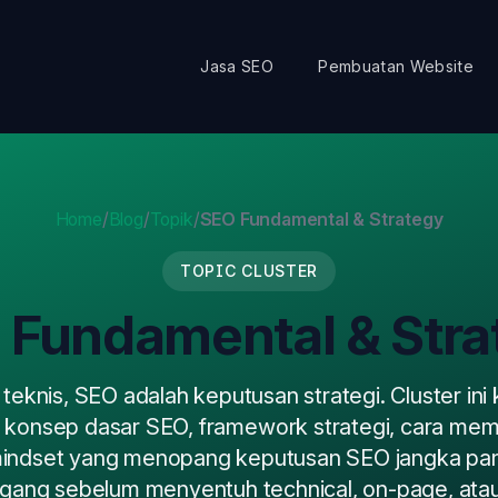
Jasa SEO
Pembuatan Website
Home
/
Blog
/
Topik
/
SEO Fundamental & Strategy
TOPIC CLUSTER
 Fundamental & Stra
teknis, SEO adalah keputusan strategi. Cluster ini 
 konsep dasar SEO, framework strategi, cara me
indset yang menopang keputusan SEO jangka pan
egang sebelum menyentuh technical, on-page, atau