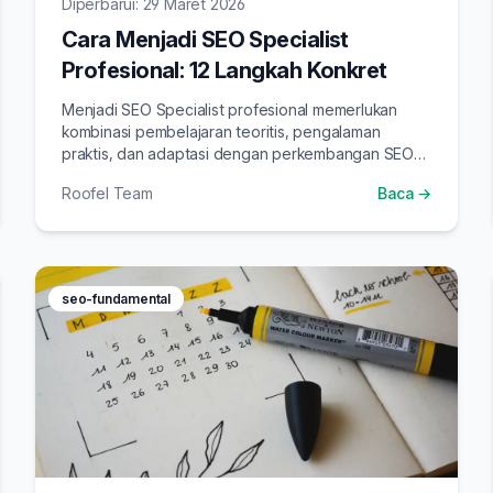
Diperbarui: 29 Maret 2026
Cara Menjadi SEO Specialist
Profesional: 12 Langkah Konkret
Menjadi SEO Specialist profesional memerlukan
kombinasi pembelajaran teoritis, pengalaman
praktis, dan adaptasi dengan perkembangan SEO
terbaru. Pelajari 12 langkah konkret memulai karier
Roofel Team
Baca →
SEO.
seo-fundamental