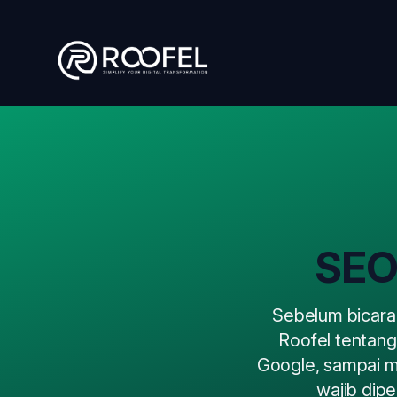
Skip to main content
SEO
Sebelum bicara 
Roofel tentang
Google, sampai m
wajib dip