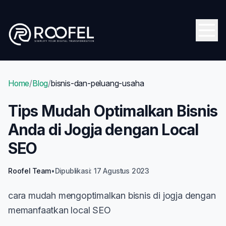
Skip to main content
Open
Home
/
Blog
/
bisnis-dan-peluang-usaha
Tips Mudah Optimalkan Bisnis
Anda di Jogja dengan Local
SEO
Roofel Team
•
Dipublikasi: 17 Agustus 2023
cara mudah mengoptimalkan bisnis di jogja dengan
memanfaatkan local SEO