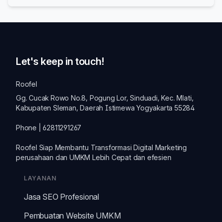
demografi untuk menyesuaikan konten dan keyword yang
relevan bagi audiens setempat.
Let's keep in touch!
Roofel
Gg. Cucak Rowo No.8, Pogung Lor, Sinduadi, Kec. Mlati,
Kabupaten Sleman, Daerah Istimewa Yogyakarta 55284
Phone | 62811291267
Roofel Siap Membantu Transformasi
Digital Marketing
perusahaan dan
UMKM
Lebih Cepat dan efesien
LAYANAN
Jasa SEO Profesional
Pembuatan Website UMKM