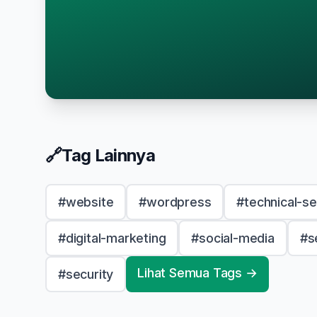
🔗
Tag Lainnya
#website
#wordpress
#technical-s
#digital-marketing
#social-media
#s
Lihat Semua Tags →
#security