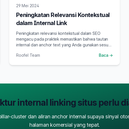
29 Mei 2024
Peningkatan Relevansi Kontekstual
dalam Internal Link
Peningkatan relevansi kontekstual dalam SEO
mengacu pada praktek memastikan bahwa tautan
internal dan anchor text yang Anda gunakan sesuai
dengan konten dan memberikan nilai tambah bagi
Roofel Team
Baca →
pembaca.
ktur internal linking situs perlu d
llar-cluster dan aliran anchor internal supaya sinyal oto
halaman komersial yang tepat.