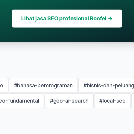
Lihat jasa SEO profesional Roofel →
eo
#bahasa-pemrograman
#bisnis-dan-peluan
eo-fundamental
#geo-ai-search
#local-seo