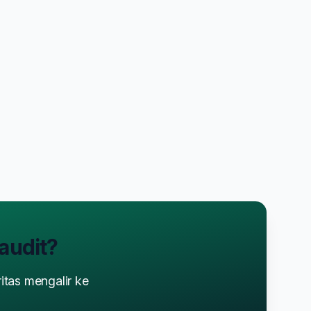
iaudit?
ritas mengalir ke