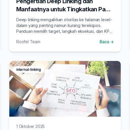
Pengertian Deep Linking dan
Manfaatnya untuk Tingkatkan Page
Authority
Deep linking mengalirkan otoritas ke halaman level-
dalam yang penting namun kurang terekspos.
Panduan memilih target, langkah eksekusi, dan KPI.
Pahami pengertian deep linking dan manfaatnya
Roofel Team
Baca →
untuk meningkatkan page authority.
internal-linking
1 Oktober 2025