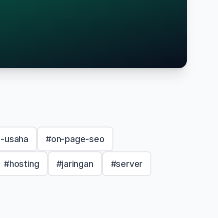
g-usaha
#on-page-seo
#hosting
#jaringan
#server