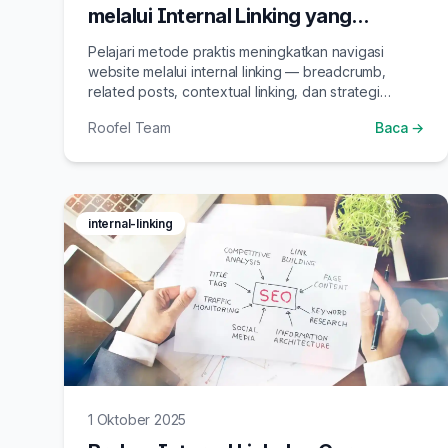
melalui Internal Linking yang
Strategis
Pelajari metode praktis meningkatkan navigasi
website melalui internal linking — breadcrumb,
related posts, contextual linking, dan strategi
anchor text yang efektif untuk SEO dan user
Roofel Team
Baca →
experience.
internal-linking
1 Oktober 2025