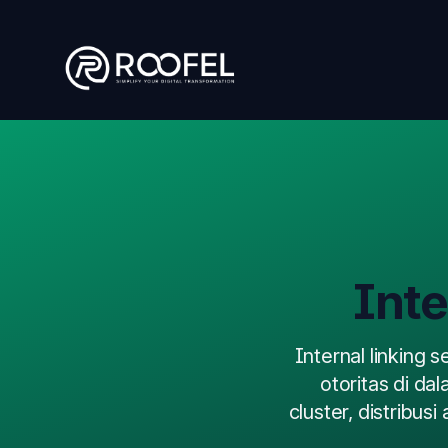
Skip to main content
Inte
Internal linking 
otoritas di dal
cluster, distribus