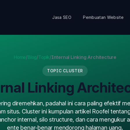
Jasa SEO
Pembuatan Website
Home
/
Blog
/
Topik
/
Internal Linking Architecture
TOPIC CLUSTER
rnal Linking Archite
sering diremehkan, padahal ini cara paling efektif 
am situs. Cluster ini kumpulan artikel Roofel tentang 
i anchor internal, silo structure, dan cara mengukur a
ente benar-benar mendorong halaman uang.